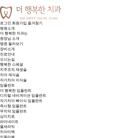
로그인
회원가입
즐겨찾기
병원소개
더 행복한 치과는
원장님 소개
병원 둘러보기
장비소개
진료안내
오시는길
행복한 스페셜
치주조직 재생술
치아 재식술
자가치아 이식술
임플란트
더 행복한 임플란트
디지털 네비게이션 임플란트
자가치아 뼈이식 임플란트
즉시형 임플란트
무치악 임플란트
심미치료
라미네이트
올세라믹
치아미백
잇몸미백