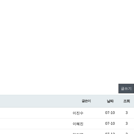
글쓰기
글쓴이
날짜
조회
07-10
3
이진수
07-10
3
이혜진