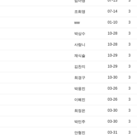
07-13
3
임아영
07-14
3
조희영
01-10
3
ww
10-28
3
박상수
10-28
3
사랑니
10-29
3
재식술
10-29
3
김찬지
10-30
3
최경구
03-26
3
박웅진
03-26
3
이혜진
03-30
3
최정은
03-30
3
박민주
03-31
3
안형진