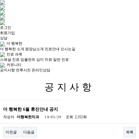
목록
로그인
회원가입
상담
더 행복한
더 행복한 소개
원장님소개
진료안내
오시는길
진료 과목
스페셜 진료
임플란트
심미 치료
일반 진료
커뮤니티
공지사항
전후사진
온라인상담
공지사항
더 행복한 6월 휴진안내 공지
작성자
더행복한치과
조회
2,352회
19/05/29
이전글
다음글
목록