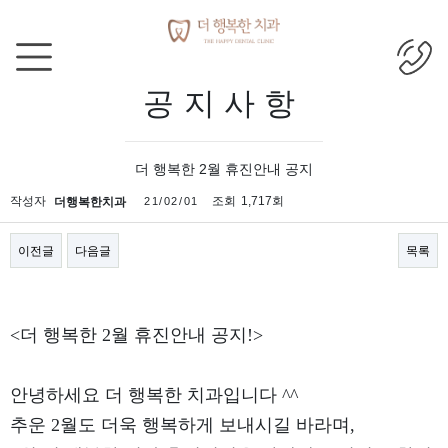
목록
공지사항
더 행복한 2월 휴진안내 공지
작성자
조회
1,717회
더행복한치과
21/02/01
이전글
다음글
목록
본문
<더 행복한 2월 휴진안내 공지!>
안녕하세요 더 행복한 치과입니다 ^^
추운 2월도 더욱 행복하게 보내시길 바라며,