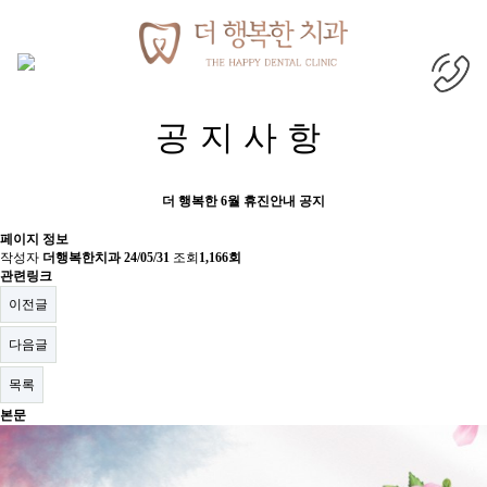
목록
공지사항
더 행복한 6월 휴진안내 공지
페이지 정보
작성자
더행복한치과
24/05/31
조회
1,166회
관련링크
이전글
다음글
목록
본문