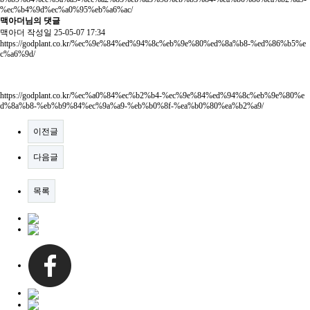
%ec%b4%9d%ec%a0%95%eb%a6%ac/
맥아더님의 댓글
맥아더
작성일
25-05-07 17:34
https://godplant.co.kr/%ec%9e%84%ed%94%8c%eb%9e%80%ed%8a%b8-%ed%86%b5%e
c%a6%9d/
https://godplant.co.kr/%ec%a0%84%ec%b2%b4-%ec%9e%84%ed%94%8c%eb%9e%80%e
d%8a%b8-%eb%b9%84%ec%9a%a9-%eb%b0%8f-%ea%b0%80%ea%b2%a9/
이전글
다음글
목록