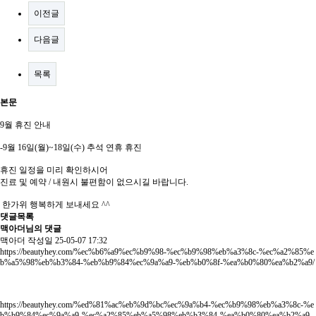
이전글
다음글
목록
본문
9월 휴진 안내
-9월 16일(월)~18일(수) 추석 연휴 휴진
휴진 일정을 미리 확인하시어
진료 및 예약 / 내원시 불편함이 없으시길 바랍니다.
한가위 행복하게 보내세요 ^^
댓글목록
맥아더님의 댓글
맥아더
작성일
25-05-07 17:32
https://beautyhey.com/%ec%b6%a9%ec%b9%98-%ec%b9%98%eb%a3%8c-%ec%a2%85%e
b%a5%98%eb%b3%84-%eb%b9%84%ec%9a%a9-%eb%b0%8f-%ea%b0%80%ea%b2%a9/
https://beautyhey.com/%ed%81%ac%eb%9d%bc%ec%9a%b4-%ec%b9%98%eb%a3%8c-%e
b%b9%84%ec%9a%a9-%ec%a2%85%eb%a5%98%eb%b3%84-%ea%b0%80%ea%b2%a9-