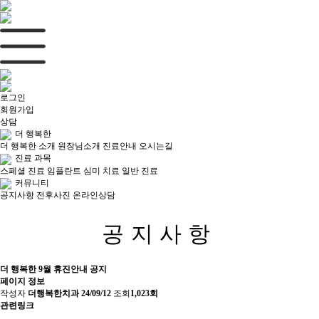
목록
로그인
회원가입
상담
더 행복한
더 행복한 소개
원장님소개
진료안내
오시는길
진료 과목
스페셜 진료
임플란트
심미 치료
일반 진료
커뮤니티
공지사항
전후사진
온라인상담
공지사항
더 행복한 9월 휴진안내 공지
페이지 정보
작성자
더행복한치과
24/09/12
조회
1,023회
관련링크