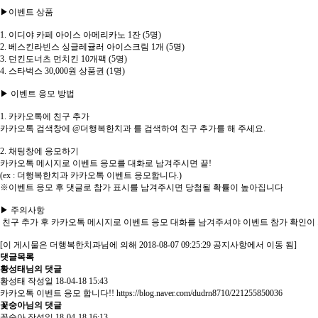
▶이벤트 상품
1. 이디야 카페 아이스 아메리카노 1잔 (5명)
2. 베스킨라빈스 싱글레귤러 아이스크림 1개 (5명)
3. 던킨도너츠 먼치킨 10개팩 (5명)
4. 스타벅스 30,000원 상품권 (1명)
▶ 이벤트 응모 방법
1. 카카오톡에 친구 추가
카카오톡 검색창에 @더행복한치과 를 검색하여 친구 추가를 해 주세요.
2. 채팅창에 응모하기
카카오톡 메시지로 이벤트 응모를 대화로 남겨주시면 끝!
(ex : 더행복한치과 카카오톡 이벤트 응모합니다.)
※이벤트 응모 후 댓글로 참가 표시를 남겨주시면 당첨될 확률이 높아집니다
▶ 주의사항
친구 추가 후 카카오톡 메시지로 이벤트 응모 대화를 남겨주셔야 이벤트 참가 확인이
[이 게시물은 더행복한치과님에 의해 2018-08-07 09:25:29 공지사항에서 이동 됨]
댓글목록
황성태님의 댓글
황성태
작성일
18-04-18 15:43
카카오톡 이벤트 응모 합니다!!
https://blog.naver.com/dudrn8710/221255850036
꽃숭아님의 댓글
꽃숭아
작성일
18-04-18 16:13