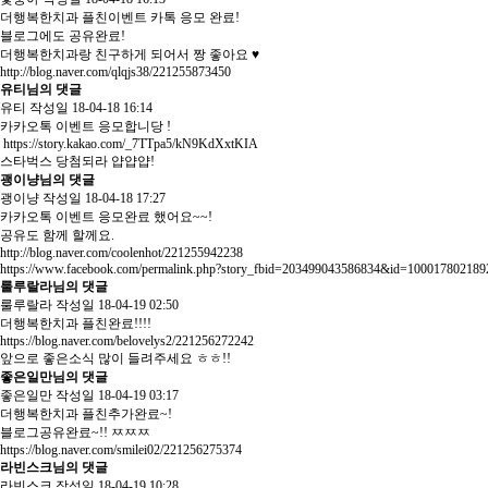
더행복한치과 플친이벤트 카톡 응모 완료!
블로그에도 공유완료!
더행복한치과랑 친구하게 되어서 짱 좋아요 ♥
http://blog.naver.com/qlqjs38/221255873450
유티님의 댓글
유티
작성일
18-04-18 16:14
카카오톡 이벤트 응모합니당 !
https://story.kakao.com/_7TTpa5/kN9KdXxtKIA
스타벅스 당첨되라 얍얍얍!
괭이냥님의 댓글
괭이냥
작성일
18-04-18 17:27
카카오톡 이벤트 응모완료 했어요~~!
공유도 함께 할께요.
http://blog.naver.com/coolenhot/221255942238
https://www.facebook.com/permalink.php?story_fbid=203499043586834&id=100017802189
룰루랄라님의 댓글
룰루랄라
작성일
18-04-19 02:50
더행복한치과 플친완료!!!!
https://blog.naver.com/belovelys2/221256272242
앞으로 좋은소식 많이 들려주세요 ㅎㅎ!!
좋은일만님의 댓글
좋은일만
작성일
18-04-19 03:17
더행복한치과 플친추가완료~!
블로그공유완료~!! ㅉㅉㅉ
https://blog.naver.com/smilei02/221256275374
라빈스크님의 댓글
라빈스크
작성일
18-04-19 10:28