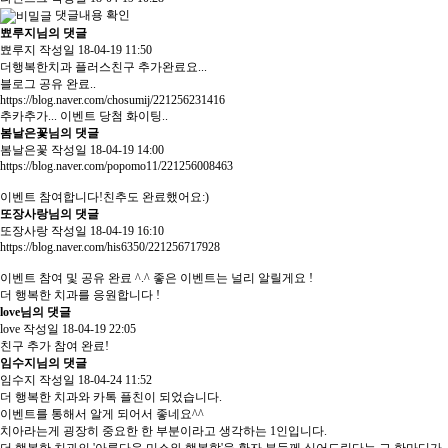
댓글내용 확인
뾰루지님의 댓글
뾰루지
작성일
18-04-19 11:50
더행복한치과 플러스친구 추가완료요...
블로그 공유 완료..
https://blog.naver.com/chosumij/221256231416
추카추가... 이벤트 당첨 화이팅..
봄날은꽃님의 댓글
봄날은꽃
작성일
18-04-19 14:00
https://blog.naver.com/popomo11/221256008463
이벤트 참여합니다!친추도 완료했어요:)
또장사랑님의 댓글
또장사랑
작성일
18-04-19 16:10
https://blog.naver.com/his6350/221256717928
이벤트 참여 및 공유 완료 ^.^ 좋은 이벤트는 널리 알릴게요 !
더 행복한 치과를 응원합니다 !
love님의 댓글
love
작성일
18-04-19 22:05
친구 추가 참여 완료!
임수지님의 댓글
임수지
작성일
18-04-24 11:52
더 행복한 치과와 카톡 플친이 되었습니다.
이벤트를 통해서 알게 되어서 좋네요^^
치아라는게 굉장히 중요한 한 부분이라고 생각하는 1인입니다.
더 행복한 치과의 '아름다운 미소와 행복함'을 환자 분들께 심어드린다는 그 한마디가