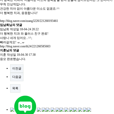
무척 인상적입니다.
건강한 치아 없이 아름다운 미소도 없겠죠.^^
더 행복한 치과, 응원합니다!
http://blog.naver.com/zzang3220/221260193461
임남희님의 댓글
임남희
작성일
18-04-24 20:22
더 행복한 치과 와 플러스 친구 완료!
사랑니 네개 있어요...^^;
빼러갈게요! ㅠ_ㅠ
http://blog.naver.com/th24/221260585603
지훈님의 댓글
지훈
작성일
18-04-30 17:38
응모 완료했습니다.
이전글
다음글
목록